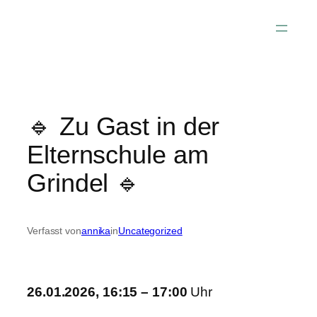
Zum
Inhalt
springen
🔹 Zu Gast in der
Elternschule am
Grindel 🔹
Verfasst von
annika
in
Uncategorized
26.01.2026, 16:15 – 17:00
Uhr