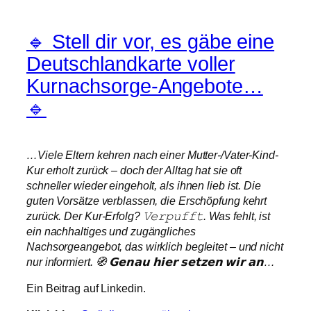
🔹 Stell dir vor, es gäbe eine
Deutschlandkarte voller
Kurnachsorge-Angebote…
🔹
…Viele Eltern kehren nach einer Mutter-/Vater-Kind-
Kur erholt zurück – doch der Alltag hat sie oft
schneller wieder eingeholt, als ihnen lieb ist. Die
guten Vorsätze verblassen, die Erschöpfung kehrt
zurück. Der Kur-Erfolg? 𝚅𝚎𝚛𝚙𝚞𝚏𝚏𝚝. Was fehlt, ist
ein nachhaltiges und zugängliches
Nachsorgeangebot, das wirklich begleitet – und nicht
nur informiert. 🧭 𝗚𝗲𝗻𝗮𝘂 𝗵𝗶𝗲𝗿 𝘀𝗲𝘁𝘇𝗲𝗻 𝘄𝗶𝗿 𝗮𝗻…
Ein Beitrag auf Linkedin.