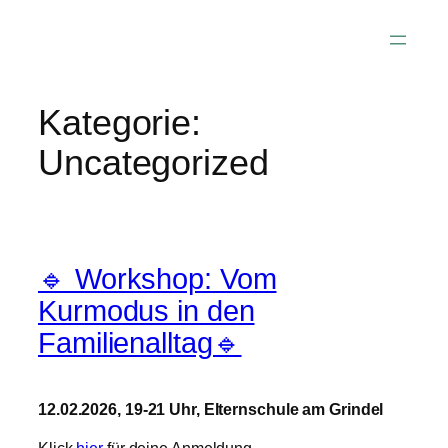
Zum
Inhalt
springen
Kategorie:
Uncategorized
🔹 Workshop: Vom
Kurmodus in den
Familienalltag🔹
12.02.2026, 19-21 Uhr, Elternschule am Grindel
Klick
hier
für deine Anmeldung