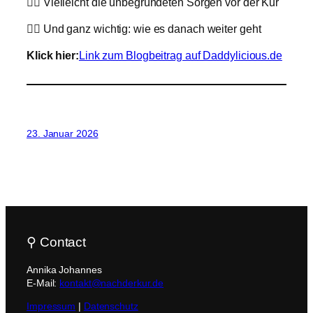
👉🏼 Vielleicht die unbegründeten Sorgen vor der Kur
👉🏼 Und ganz wichtig: wie es danach weiter geht
Klick hier:
Link zum Blogbeitrag auf Daddylicious.de
23. Januar 2026
⚲ Contact
Annika Johannes
E-Mail:
kontakt@nachderkur.de
Impressum
|
Datenschutz