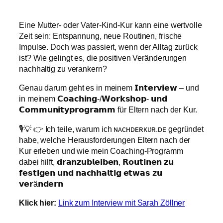
Eine Mutter- oder Vater-Kind-Kur kann eine wertvolle
Zeit sein: Entspannung, neue Routinen, frische
Impulse. Doch was passiert, wenn der Alltag zurück
ist? Wie gelingt es, die positiven Veränderungen
nachhaltig zu verankern?
Genau darum geht es in meinem 𝗜𝗻𝘁𝗲𝗿𝘃𝗶𝗲𝘄 – und
in meinem 𝗖𝗼𝗮𝗰𝗵𝗶𝗻𝗴-/𝗪𝗼𝗿𝗸𝘀𝗵𝗼𝗽- 𝘂𝗻𝗱
𝗖𝗼𝗺𝗺𝘂𝗻𝗶𝘁𝘆𝗽𝗿𝗼𝗴𝗿𝗮𝗺𝗺 für Eltern nach der Kur.
🎙️💡 👉 Ich teile, warum ich ɴᴀᴄʜᴅᴇʀᴋᴜʀ.ᴅᴇ gegründet
habe, welche Herausforderungen Eltern nach der
Kur erleben und wie mein Coaching-Programm
dabei hilft, 𝗱𝗿𝗮𝗻𝘇𝘂𝗯𝗹𝗲𝗶𝗯𝗲𝗻, 𝗥𝗼𝘂𝘁𝗶𝗻𝗲𝗻 𝘇𝘂
𝗳𝗲𝘀𝘁𝗶𝗴𝗲𝗻 𝘂𝗻𝗱 𝗻𝗮𝗰𝗵𝗵𝗮𝗹𝘁𝗶𝗴 𝗲𝘁𝘄𝗮𝘀 𝘇𝘂
𝘃𝗲𝗿ä𝗻𝗱𝗲𝗿𝗻
Klick hier:
Link zum Interview mit Sarah Zöllner