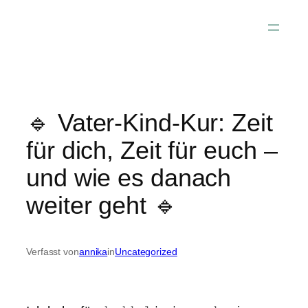
Zum
Inhalt
springen
🔹 Vater-Kind-Kur: Zeit
für dich, Zeit für euch –
und wie es danach
weiter geht 🔹
Verfasst von
annika
in
Uncategorized